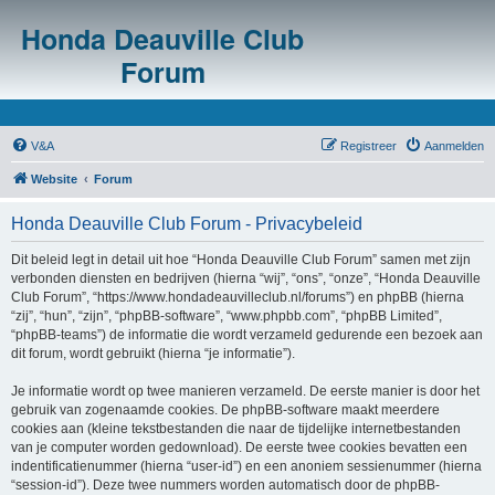
Honda Deauville Club
Forum
V&A
Registreer
Aanmelden
Website
Forum
Honda Deauville Club Forum - Privacybeleid
Dit beleid legt in detail uit hoe “Honda Deauville Club Forum” samen met zijn
verbonden diensten en bedrijven (hierna “wij”, “ons”, “onze”, “Honda Deauville
Club Forum”, “https://www.hondadeauvilleclub.nl/forums”) en phpBB (hierna
“zij”, “hun”, “zijn”, “phpBB-software”, “www.phpbb.com”, “phpBB Limited”,
“phpBB-teams”) de informatie die wordt verzameld gedurende een bezoek aan
dit forum, wordt gebruikt (hierna “je informatie”).
Je informatie wordt op twee manieren verzameld. De eerste manier is door het
gebruik van zogenaamde cookies. De phpBB-software maakt meerdere
cookies aan (kleine tekstbestanden die naar de tijdelijke internetbestanden
van je computer worden gedownload). De eerste twee cookies bevatten een
indentificatienummer (hierna “user-id”) en een anoniem sessienummer (hierna
“session-id”). Deze twee nummers worden automatisch door de phpBB-