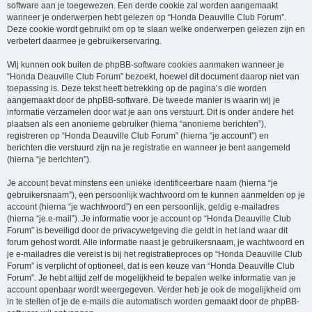
software aan je toegewezen. Een derde cookie zal worden aangemaakt
wanneer je onderwerpen hebt gelezen op “Honda Deauville Club Forum”.
Deze cookie wordt gebruikt om op te slaan welke onderwerpen gelezen zijn en
verbetert daarmee je gebruikerservaring.
Wij kunnen ook buiten de phpBB-software cookies aanmaken wanneer je
“Honda Deauville Club Forum” bezoekt, hoewel dit document daarop niet van
toepassing is. Deze tekst heeft betrekking op de pagina’s die worden
aangemaakt door de phpBB-software. De tweede manier is waarin wij je
informatie verzamelen door wat je aan ons verstuurt. Dit is onder andere het
plaatsen als een anonieme gebruiker (hierna “anonieme berichten”),
registreren op “Honda Deauville Club Forum” (hierna “je account”) en
berichten die verstuurd zijn na je registratie en wanneer je bent aangemeld
(hierna “je berichten”).
Je account bevat minstens een unieke identificeerbare naam (hierna “je
gebruikersnaam”), een persoonlijk wachtwoord om te kunnen aanmelden op je
account (hierna “je wachtwoord”) en een persoonlijk, geldig e-mailadres
(hierna “je e-mail”). Je informatie voor je account op “Honda Deauville Club
Forum” is beveiligd door de privacywetgeving die geldt in het land waar dit
forum gehost wordt. Alle informatie naast je gebruikersnaam, je wachtwoord en
je e-mailadres die vereist is bij het registratieproces op “Honda Deauville Club
Forum” is verplicht of optioneel, dat is een keuze van “Honda Deauville Club
Forum”. Je hebt altijd zelf de mogelijkheid te bepalen welke informatie van je
account openbaar wordt weergegeven. Verder heb je ook de mogelijkheid om
in te stellen of je de e-mails die automatisch worden gemaakt door de phpBB-