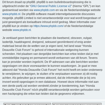
Dit forum draait op phpBB. phpBB is een bulletinboardoplossing die is
uitgebracht onder de “
GNU General Public License v2
” (hierna “GPL”) en kan
gedownload worden via
www.phpbb.com
en via de Nederlandstalige website
www.phpbb.nl
. De phpBB-software maakt internetgebaseerde discussies
mogelijk. phpBB Limited is niet verantwoordelijk voor wat wordt toegestaan of
juist geweigerd als toelaatbare inhoud en/of gedrag. Meer informatie over
phpBB kun je vinden op
https://www.phpbb.com/
of de Nederlandstalige
website
www.phpbb.nl
.
Je verklaart geen berichten te plaatsen die kwetsend, obsceen, vulgair,
lasterlijk, haatdragend, dreigend, seksueel georiënteerd of enig ander
materiaal bevat die de wetten van je eigen land, het land waar “Honda
Deauville Club Forum” is gehost of internationale wetgeving kunnen
schenden. Het plaatsen van dergelijke berichten kan ertoe leiden dat je met
onmiddellijke ingang en permanent wordt verbannen van dit forum. Tevens
kan je provider worden ingelicht. De IP-adressen van alle berichten worden
opgeslagen om deze voorwaarden te kunnen waarborgen. Je gaat er mee
akkoord dat “Honda Deauville Club Forum” het recht heeft om ieder onderwerp
te verwijderen, te wijzigen, te sluiten of te verplaatsen wanneer zij dit nodig
achten. Als gebruiker ga je ermee akkoord, dat de informatie die je bij ons
invoert wordt opgeslagen in een database. Hoewel deze informatie niet aan
een derde partij zal worden verstrekt zónder je toestemming, kan “Honda
Deauville Club Forum” nóch phpBB verantwoordelijk worden gehouden voor
een hackpoging die ertoe kan leiden dat de gegevens vrijkomen.