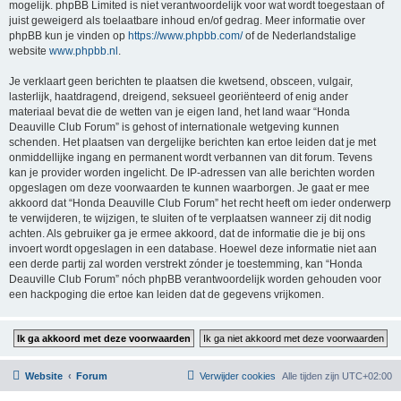
mogelijk. phpBB Limited is niet verantwoordelijk voor wat wordt toegestaan of
juist geweigerd als toelaatbare inhoud en/of gedrag. Meer informatie over
phpBB kun je vinden op
https://www.phpbb.com/
of de Nederlandstalige
website
www.phpbb.nl
.
Je verklaart geen berichten te plaatsen die kwetsend, obsceen, vulgair,
lasterlijk, haatdragend, dreigend, seksueel georiënteerd of enig ander
materiaal bevat die de wetten van je eigen land, het land waar “Honda
Deauville Club Forum” is gehost of internationale wetgeving kunnen
schenden. Het plaatsen van dergelijke berichten kan ertoe leiden dat je met
onmiddellijke ingang en permanent wordt verbannen van dit forum. Tevens
kan je provider worden ingelicht. De IP-adressen van alle berichten worden
opgeslagen om deze voorwaarden te kunnen waarborgen. Je gaat er mee
akkoord dat “Honda Deauville Club Forum” het recht heeft om ieder onderwerp
te verwijderen, te wijzigen, te sluiten of te verplaatsen wanneer zij dit nodig
achten. Als gebruiker ga je ermee akkoord, dat de informatie die je bij ons
invoert wordt opgeslagen in een database. Hoewel deze informatie niet aan
een derde partij zal worden verstrekt zónder je toestemming, kan “Honda
Deauville Club Forum” nóch phpBB verantwoordelijk worden gehouden voor
een hackpoging die ertoe kan leiden dat de gegevens vrijkomen.
Website
Forum
Verwijder cookies
Alle tijden zijn
UTC+02:00