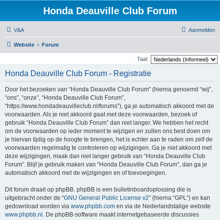
Honda Deauville Club Forum
V&A
Aanmelden
Website
Forum
Taal:
Honda Deauville Club Forum - Registratie
Door het bezoeken van “Honda Deauville Club Forum” (hierna genoemd “wij”,
“ons”, “onze”, “Honda Deauville Club Forum”,
“https://www.hondadeauvilleclub.nl/forums”), ga je automatisch akkoord met de
voorwaarden. Als je niet akkoord gaat met deze voorwaarden, bezoek of
gebruik “Honda Deauville Club Forum” dan niet langer. We hebben het recht
om de voorwaarden op ieder moment te wijzigen en zullen ons best doen om
je hiervan tijdig op de hoogte te brengen, het is echter aan te raden om zelf de
voorwaarden regelmatig te controleren op wijzigingen. Ga je niet akkoord met
deze wijzigingen, maak dan niet langer gebruik van “Honda Deauville Club
Forum”. Blijf je gebruik maken van “Honda Deauville Club Forum”, dan ga je
automatisch akkoord met de wijzigingen en of toevoegingen.
Dit forum draait op phpBB. phpBB is een bulletinboardoplossing die is
uitgebracht onder de “
GNU General Public License v2
” (hierna “GPL”) en kan
gedownload worden via
www.phpbb.com
en via de Nederlandstalige website
www.phpbb.nl
. De phpBB-software maakt internetgebaseerde discussies