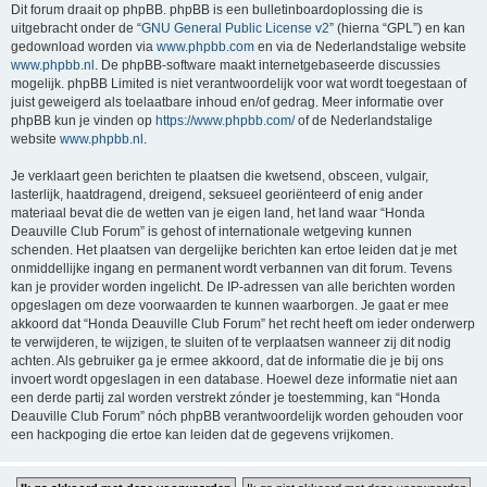
Dit forum draait op phpBB. phpBB is een bulletinboardoplossing die is
uitgebracht onder de “
GNU General Public License v2
” (hierna “GPL”) en kan
gedownload worden via
www.phpbb.com
en via de Nederlandstalige website
www.phpbb.nl
. De phpBB-software maakt internetgebaseerde discussies
mogelijk. phpBB Limited is niet verantwoordelijk voor wat wordt toegestaan of
juist geweigerd als toelaatbare inhoud en/of gedrag. Meer informatie over
phpBB kun je vinden op
https://www.phpbb.com/
of de Nederlandstalige
website
www.phpbb.nl
.
Je verklaart geen berichten te plaatsen die kwetsend, obsceen, vulgair,
lasterlijk, haatdragend, dreigend, seksueel georiënteerd of enig ander
materiaal bevat die de wetten van je eigen land, het land waar “Honda
Deauville Club Forum” is gehost of internationale wetgeving kunnen
schenden. Het plaatsen van dergelijke berichten kan ertoe leiden dat je met
onmiddellijke ingang en permanent wordt verbannen van dit forum. Tevens
kan je provider worden ingelicht. De IP-adressen van alle berichten worden
opgeslagen om deze voorwaarden te kunnen waarborgen. Je gaat er mee
akkoord dat “Honda Deauville Club Forum” het recht heeft om ieder onderwerp
te verwijderen, te wijzigen, te sluiten of te verplaatsen wanneer zij dit nodig
achten. Als gebruiker ga je ermee akkoord, dat de informatie die je bij ons
invoert wordt opgeslagen in een database. Hoewel deze informatie niet aan
een derde partij zal worden verstrekt zónder je toestemming, kan “Honda
Deauville Club Forum” nóch phpBB verantwoordelijk worden gehouden voor
een hackpoging die ertoe kan leiden dat de gegevens vrijkomen.