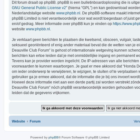
Dit forum draait op phpBB. phpBB is een bulletinboardoplossing die is uitge
GNU General Public License v2
” (hierna “GPL”) en kan gedownload worde
Nederlandstalige website
www.phpbb.nl
. De phpBB-software maakt interne
phpBB Limited is niet verantwoordelijk voor wat wordt toegestaan of juist g
en/of gedrag. Meer informatie over phpBB kun je vinden op
https://www.ph
website
www.phpbb.nl
.
Je verklaart geen berichten te plaatsen die kwetsend, obsceen, vulgair, last
seksueel georiënteerd of enig ander materiaal bevat die de wetten van je e
Deauville Club Forum” is gehost of internationale wetgeving kunnen schend
berichten kan ertoe leiden dat je met onmiddellijke ingang en permanent wo
Tevens kan je provider worden ingelicht. De IP-adressen van alle bericht
voorwaarden te kunnen waarborgen. Je gaat er mee akkoord dat “Honda Dea
om ieder onderwerp te verwijderen, te wijzigen, te sluiten of te verplaatsen 
gebruiker ga je ermee akkoord, dat de informatie die je bij ons invoert wor
Hoewel deze informatie niet aan een derde partij zal worden verstrekt zón
Deauville Club Forum” nóch phpBB verantwoordelijk worden gehouden voo
leiden dat de gegevens vrijkomen.
Website
Forum
Verw
Powered by
phpBB
® Forum Software © phpBB Limited