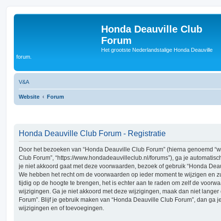
Honda Deauville Club
Forum
Het grootste Nederlandstalige Honda Deauville
forum.
V&A
Website
Forum
Honda Deauville Club Forum - Registratie
Door het bezoeken van “Honda Deauville Club Forum” (hierna genoemd “wij”
Club Forum”, “https://www.hondadeauvilleclub.nl/forums”), ga je automatis
je niet akkoord gaat met deze voorwaarden, bezoek of gebruik “Honda Deauv
We hebben het recht om de voorwaarden op ieder moment te wijzigen en zu
tijdig op de hoogte te brengen, het is echter aan te raden om zelf de voorw
wijzigingen. Ga je niet akkoord met deze wijzigingen, maak dan niet lange
Forum”. Blijf je gebruik maken van “Honda Deauville Club Forum”, dan ga 
wijzigingen en of toevoegingen.