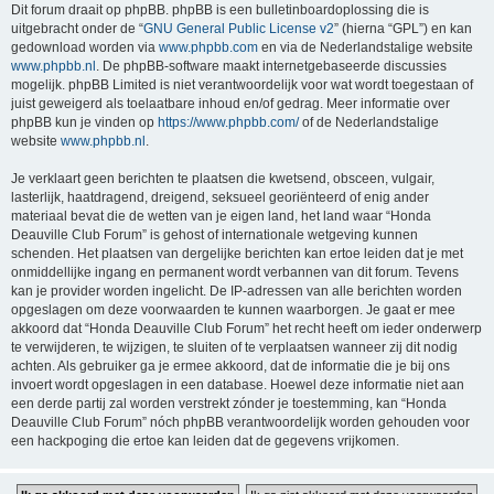
Dit forum draait op phpBB. phpBB is een bulletinboardoplossing die is
uitgebracht onder de “
GNU General Public License v2
” (hierna “GPL”) en kan
gedownload worden via
www.phpbb.com
en via de Nederlandstalige website
www.phpbb.nl
. De phpBB-software maakt internetgebaseerde discussies
mogelijk. phpBB Limited is niet verantwoordelijk voor wat wordt toegestaan of
juist geweigerd als toelaatbare inhoud en/of gedrag. Meer informatie over
phpBB kun je vinden op
https://www.phpbb.com/
of de Nederlandstalige
website
www.phpbb.nl
.
Je verklaart geen berichten te plaatsen die kwetsend, obsceen, vulgair,
lasterlijk, haatdragend, dreigend, seksueel georiënteerd of enig ander
materiaal bevat die de wetten van je eigen land, het land waar “Honda
Deauville Club Forum” is gehost of internationale wetgeving kunnen
schenden. Het plaatsen van dergelijke berichten kan ertoe leiden dat je met
onmiddellijke ingang en permanent wordt verbannen van dit forum. Tevens
kan je provider worden ingelicht. De IP-adressen van alle berichten worden
opgeslagen om deze voorwaarden te kunnen waarborgen. Je gaat er mee
akkoord dat “Honda Deauville Club Forum” het recht heeft om ieder onderwerp
te verwijderen, te wijzigen, te sluiten of te verplaatsen wanneer zij dit nodig
achten. Als gebruiker ga je ermee akkoord, dat de informatie die je bij ons
invoert wordt opgeslagen in een database. Hoewel deze informatie niet aan
een derde partij zal worden verstrekt zónder je toestemming, kan “Honda
Deauville Club Forum” nóch phpBB verantwoordelijk worden gehouden voor
een hackpoging die ertoe kan leiden dat de gegevens vrijkomen.