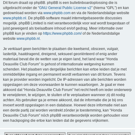
Dit forum draait op phpBB. phpBB is een bulletinboardoplossing die is
uitgebracht onder de “
GNU General Public License v2
” (hierna “GPL”) en kan
gedownload worden via
www.phpbb.com
en via de Nederlandstalige website
www.phpbb.nl
. De phpBB-software maakt internetgebaseerde discussies
mogelijk. phpBB Limited is niet verantwoordelijk voor wat wordt toegestaan of
juist geweigerd als toelaatbare inhoud en/of gedrag. Meer informatie over
phpBB kun je vinden op
https://www.phpbb.com/
of de Nederlandstalige
website
www.phpbb.nl
.
Je verklaart geen berichten te plaatsen die kwetsend, obsceen, vulgair,
lasterlijk, haatdragend, dreigend, seksueel georiënteerd of enig ander
materiaal bevat die de wetten van je eigen land, het land waar “Honda
Deauville Club Forum” is gehost of internationale wetgeving kunnen
schenden. Het plaatsen van dergelijke berichten kan ertoe leiden dat je met
onmiddellijke ingang en permanent wordt verbannen van dit forum. Tevens
kan je provider worden ingelicht. De IP-adressen van alle berichten worden
opgeslagen om deze voorwaarden te kunnen waarborgen. Je gaat er mee
akkoord dat “Honda Deauville Club Forum” het recht heeft om ieder onderwerp
te verwijderen, te wijzigen, te sluiten of te verplaatsen wanneer zij dit nodig
achten. Als gebruiker ga je ermee akkoord, dat de informatie die je bij ons
invoert wordt opgeslagen in een database. Hoewel deze informatie niet aan
een derde partij zal worden verstrekt zónder je toestemming, kan “Honda
Deauville Club Forum” nóch phpBB verantwoordelijk worden gehouden voor
een hackpoging die ertoe kan leiden dat de gegevens vrijkomen.