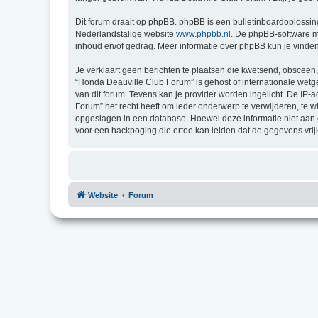
Dit forum draait op phpBB. phpBB is een bulletinboardoplossing
Nederlandstalige website
www.phpbb.nl
. De phpBB-software ma
inhoud en/of gedrag. Meer informatie over phpBB kun je vinde
Je verklaart geen berichten te plaatsen die kwetsend, obsceen, 
“Honda Deauville Club Forum” is gehost of internationale wet
van dit forum. Tevens kan je provider worden ingelicht. De I
Forum” het recht heeft om ieder onderwerp te verwijderen, te wij
opgeslagen in een database. Hoewel deze informatie niet aan
voor een hackpoging die ertoe kan leiden dat de gegevens vri
Website
Forum