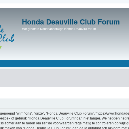
Honda Deauville Club Forum
Het grootste Nederlandstalige Honda Deauville forum.
enoemd “wij”, “ons”, “onze”, “Honda Deauville Club Forum”, “https://www.hondadea
bezoek of gebruik “Honda Deauville Club Forum” dan niet langer. We hebben het r
t is echter aan te raden om zelf de voorwaarden regelmatig te controleren op wijzi
bruik maken van “Honda Deauville Club Forum”, dan ga je automatisch akkoord met 