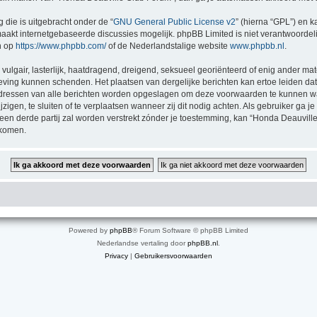
 die is uitgebracht onder de “
GNU General Public License v2
” (hierna “GPL”) en
akt internetgebaseerde discussies mogelijk. phpBB Limited is niet verantwoordelij
n op
https://www.phpbb.com/
of de Nederlandstalige website
www.phpbb.nl
.
vulgair, lasterlijk, haatdragend, dreigend, seksueel georiënteerd of enig ander mat
geving kunnen schenden. Het plaatsen van dergelijke berichten kan ertoe leiden d
P-adressen van alle berichten worden opgeslagen om deze voorwaarden te kunnen 
zigen, te sluiten of te verplaatsen wanneer zij dit nodig achten. Als gebruiker ga je
 een derde partij zal worden verstrekt zónder je toestemming, kan “Honda Deauv
jkomen.
Powered by
phpBB
® Forum Software © phpBB Limited
Nederlandse vertaling door
phpBB.nl
.
Privacy
|
Gebruikersvoorwaarden