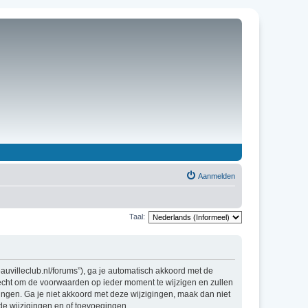
Aanmelden
Taal:
uvilleclub.nl/forums”), ga je automatisch akkoord met de
echt om de voorwaarden op ieder moment te wijzigen en zullen
gingen. Ga je niet akkoord met deze wijzigingen, maak dan niet
de wijzigingen en of toevoegingen.