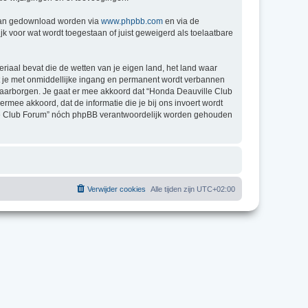
 kan gedownload worden via
www.phpbb.com
en via de
k voor wat wordt toegestaan of juist geweigerd als toelaatbare
eriaal bevat die de wetten van je eigen land, het land waar
at je met onmiddellijke ingang en permanent wordt verbannen
waarborgen. Je gaat er mee akkoord dat “Honda Deauville Club
 ermee akkoord, dat de informatie die je bij ons invoert wordt
ille Club Forum” nóch phpBB verantwoordelijk worden gehouden
Verwijder cookies
Alle tijden zijn
UTC+02:00