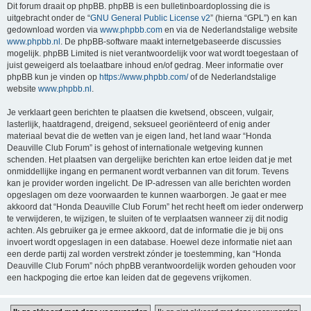
Dit forum draait op phpBB. phpBB is een bulletinboardoplossing die is
uitgebracht onder de “
GNU General Public License v2
” (hierna “GPL”) en kan
gedownload worden via
www.phpbb.com
en via de Nederlandstalige website
www.phpbb.nl
. De phpBB-software maakt internetgebaseerde discussies
mogelijk. phpBB Limited is niet verantwoordelijk voor wat wordt toegestaan of
juist geweigerd als toelaatbare inhoud en/of gedrag. Meer informatie over
phpBB kun je vinden op
https://www.phpbb.com/
of de Nederlandstalige
website
www.phpbb.nl
.
Je verklaart geen berichten te plaatsen die kwetsend, obsceen, vulgair,
lasterlijk, haatdragend, dreigend, seksueel georiënteerd of enig ander
materiaal bevat die de wetten van je eigen land, het land waar “Honda
Deauville Club Forum” is gehost of internationale wetgeving kunnen
schenden. Het plaatsen van dergelijke berichten kan ertoe leiden dat je met
onmiddellijke ingang en permanent wordt verbannen van dit forum. Tevens
kan je provider worden ingelicht. De IP-adressen van alle berichten worden
opgeslagen om deze voorwaarden te kunnen waarborgen. Je gaat er mee
akkoord dat “Honda Deauville Club Forum” het recht heeft om ieder onderwerp
te verwijderen, te wijzigen, te sluiten of te verplaatsen wanneer zij dit nodig
achten. Als gebruiker ga je ermee akkoord, dat de informatie die je bij ons
invoert wordt opgeslagen in een database. Hoewel deze informatie niet aan
een derde partij zal worden verstrekt zónder je toestemming, kan “Honda
Deauville Club Forum” nóch phpBB verantwoordelijk worden gehouden voor
een hackpoging die ertoe kan leiden dat de gegevens vrijkomen.