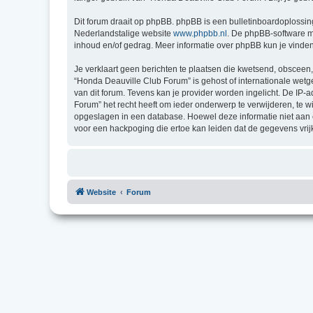
Dit forum draait op phpBB. phpBB is een bulletinboardoplossing
Nederlandstalige website
www.phpbb.nl
. De phpBB-software ma
inhoud en/of gedrag. Meer informatie over phpBB kun je vinde
Je verklaart geen berichten te plaatsen die kwetsend, obsceen, 
“Honda Deauville Club Forum” is gehost of internationale wet
van dit forum. Tevens kan je provider worden ingelicht. De I
Forum” het recht heeft om ieder onderwerp te verwijderen, te wij
opgeslagen in een database. Hoewel deze informatie niet aan
voor een hackpoging die ertoe kan leiden dat de gegevens vri
Website
Forum