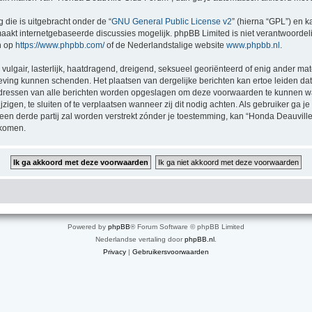
 die is uitgebracht onder de “
GNU General Public License v2
” (hierna “GPL”) en
akt internetgebaseerde discussies mogelijk. phpBB Limited is niet verantwoordelij
n op
https://www.phpbb.com/
of de Nederlandstalige website
www.phpbb.nl
.
vulgair, lasterlijk, haatdragend, dreigend, seksueel georiënteerd of enig ander mat
geving kunnen schenden. Het plaatsen van dergelijke berichten kan ertoe leiden d
P-adressen van alle berichten worden opgeslagen om deze voorwaarden te kunnen 
zigen, te sluiten of te verplaatsen wanneer zij dit nodig achten. Als gebruiker ga je
 een derde partij zal worden verstrekt zónder je toestemming, kan “Honda Deauv
jkomen.
Powered by
phpBB
® Forum Software © phpBB Limited
Nederlandse vertaling door
phpBB.nl
.
Privacy
|
Gebruikersvoorwaarden