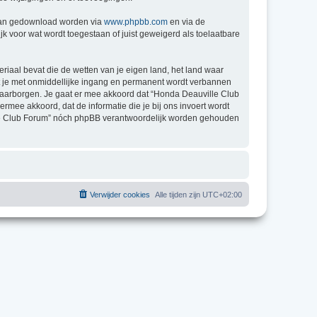
 kan gedownload worden via
www.phpbb.com
en via de
k voor wat wordt toegestaan of juist geweigerd als toelaatbare
eriaal bevat die de wetten van je eigen land, het land waar
at je met onmiddellijke ingang en permanent wordt verbannen
waarborgen. Je gaat er mee akkoord dat “Honda Deauville Club
 ermee akkoord, dat de informatie die je bij ons invoert wordt
ille Club Forum” nóch phpBB verantwoordelijk worden gehouden
Verwijder cookies
Alle tijden zijn
UTC+02:00