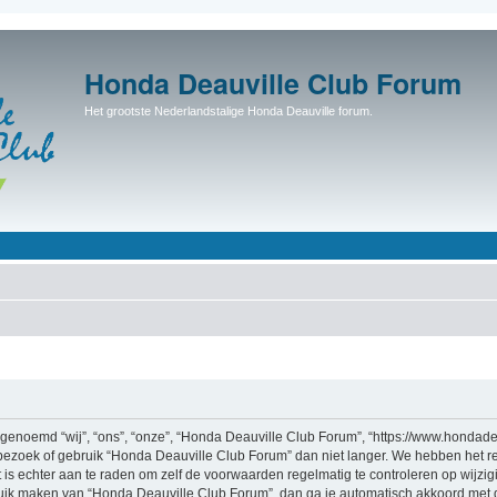
Honda Deauville Club Forum
Het grootste Nederlandstalige Honda Deauville forum.
enoemd “wij”, “ons”, “onze”, “Honda Deauville Club Forum”, “https://www.hondadea
bezoek of gebruik “Honda Deauville Club Forum” dan niet langer. We hebben het r
t is echter aan te raden om zelf de voorwaarden regelmatig te controleren op wijzi
bruik maken van “Honda Deauville Club Forum”, dan ga je automatisch akkoord met 