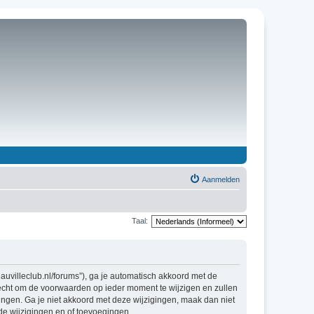
Aanmelden
Taal:
uvilleclub.nl/forums”), ga je automatisch akkoord met de
echt om de voorwaarden op ieder moment te wijzigen en zullen
gingen. Ga je niet akkoord met deze wijzigingen, maak dan niet
de wijzigingen en of toevoegingen.