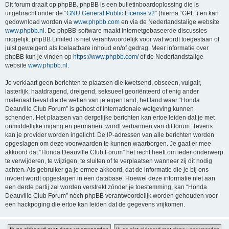
Dit forum draait op phpBB. phpBB is een bulletinboardoplossing die is
uitgebracht onder de “
GNU General Public License v2
” (hierna “GPL”) en kan
gedownload worden via
www.phpbb.com
en via de Nederlandstalige website
www.phpbb.nl
. De phpBB-software maakt internetgebaseerde discussies
mogelijk. phpBB Limited is niet verantwoordelijk voor wat wordt toegestaan of
juist geweigerd als toelaatbare inhoud en/of gedrag. Meer informatie over
phpBB kun je vinden op
https://www.phpbb.com/
of de Nederlandstalige
website
www.phpbb.nl
.
Je verklaart geen berichten te plaatsen die kwetsend, obsceen, vulgair,
lasterlijk, haatdragend, dreigend, seksueel georiënteerd of enig ander
materiaal bevat die de wetten van je eigen land, het land waar “Honda
Deauville Club Forum” is gehost of internationale wetgeving kunnen
schenden. Het plaatsen van dergelijke berichten kan ertoe leiden dat je met
onmiddellijke ingang en permanent wordt verbannen van dit forum. Tevens
kan je provider worden ingelicht. De IP-adressen van alle berichten worden
opgeslagen om deze voorwaarden te kunnen waarborgen. Je gaat er mee
akkoord dat “Honda Deauville Club Forum” het recht heeft om ieder onderwerp
te verwijderen, te wijzigen, te sluiten of te verplaatsen wanneer zij dit nodig
achten. Als gebruiker ga je ermee akkoord, dat de informatie die je bij ons
invoert wordt opgeslagen in een database. Hoewel deze informatie niet aan
een derde partij zal worden verstrekt zónder je toestemming, kan “Honda
Deauville Club Forum” nóch phpBB verantwoordelijk worden gehouden voor
een hackpoging die ertoe kan leiden dat de gegevens vrijkomen.