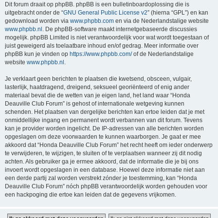
Dit forum draait op phpBB. phpBB is een bulletinboardoplossing die is
uitgebracht onder de “
GNU General Public License v2
” (hierna “GPL”) en kan
gedownload worden via
www.phpbb.com
en via de Nederlandstalige website
www.phpbb.nl
. De phpBB-software maakt internetgebaseerde discussies
mogelijk. phpBB Limited is niet verantwoordelijk voor wat wordt toegestaan of
juist geweigerd als toelaatbare inhoud en/of gedrag. Meer informatie over
phpBB kun je vinden op
https://www.phpbb.com/
of de Nederlandstalige
website
www.phpbb.nl
.
Je verklaart geen berichten te plaatsen die kwetsend, obsceen, vulgair,
lasterlijk, haatdragend, dreigend, seksueel georiënteerd of enig ander
materiaal bevat die de wetten van je eigen land, het land waar “Honda
Deauville Club Forum” is gehost of internationale wetgeving kunnen
schenden. Het plaatsen van dergelijke berichten kan ertoe leiden dat je met
onmiddellijke ingang en permanent wordt verbannen van dit forum. Tevens
kan je provider worden ingelicht. De IP-adressen van alle berichten worden
opgeslagen om deze voorwaarden te kunnen waarborgen. Je gaat er mee
akkoord dat “Honda Deauville Club Forum” het recht heeft om ieder onderwerp
te verwijderen, te wijzigen, te sluiten of te verplaatsen wanneer zij dit nodig
achten. Als gebruiker ga je ermee akkoord, dat de informatie die je bij ons
invoert wordt opgeslagen in een database. Hoewel deze informatie niet aan
een derde partij zal worden verstrekt zónder je toestemming, kan “Honda
Deauville Club Forum” nóch phpBB verantwoordelijk worden gehouden voor
een hackpoging die ertoe kan leiden dat de gegevens vrijkomen.