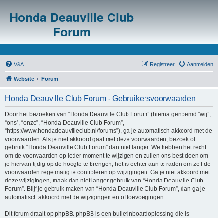
Honda Deauville Club
Forum
V&A
Registreer
Aanmelden
Website
Forum
Honda Deauville Club Forum - Gebruikersvoorwaarden
Door het bezoeken van “Honda Deauville Club Forum” (hierna genoemd “wij”,
“ons”, “onze”, “Honda Deauville Club Forum”,
“https://www.hondadeauvilleclub.nl/forums”), ga je automatisch akkoord met de
voorwaarden. Als je niet akkoord gaat met deze voorwaarden, bezoek of
gebruik “Honda Deauville Club Forum” dan niet langer. We hebben het recht
om de voorwaarden op ieder moment te wijzigen en zullen ons best doen om
je hiervan tijdig op de hoogte te brengen, het is echter aan te raden om zelf de
voorwaarden regelmatig te controleren op wijzigingen. Ga je niet akkoord met
deze wijzigingen, maak dan niet langer gebruik van “Honda Deauville Club
Forum”. Blijf je gebruik maken van “Honda Deauville Club Forum”, dan ga je
automatisch akkoord met de wijzigingen en of toevoegingen.
Dit forum draait op phpBB. phpBB is een bulletinboardoplossing die is