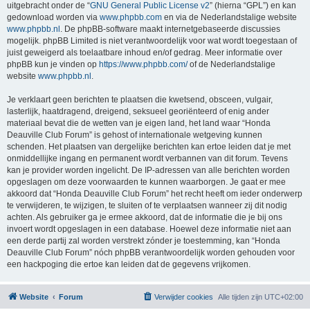
uitgebracht onder de “
GNU General Public License v2
” (hierna “GPL”) en kan
gedownload worden via
www.phpbb.com
en via de Nederlandstalige website
www.phpbb.nl
. De phpBB-software maakt internetgebaseerde discussies
mogelijk. phpBB Limited is niet verantwoordelijk voor wat wordt toegestaan of
juist geweigerd als toelaatbare inhoud en/of gedrag. Meer informatie over
phpBB kun je vinden op
https://www.phpbb.com/
of de Nederlandstalige
website
www.phpbb.nl
.
Je verklaart geen berichten te plaatsen die kwetsend, obsceen, vulgair,
lasterlijk, haatdragend, dreigend, seksueel georiënteerd of enig ander
materiaal bevat die de wetten van je eigen land, het land waar “Honda
Deauville Club Forum” is gehost of internationale wetgeving kunnen
schenden. Het plaatsen van dergelijke berichten kan ertoe leiden dat je met
onmiddellijke ingang en permanent wordt verbannen van dit forum. Tevens
kan je provider worden ingelicht. De IP-adressen van alle berichten worden
opgeslagen om deze voorwaarden te kunnen waarborgen. Je gaat er mee
akkoord dat “Honda Deauville Club Forum” het recht heeft om ieder onderwerp
te verwijderen, te wijzigen, te sluiten of te verplaatsen wanneer zij dit nodig
achten. Als gebruiker ga je ermee akkoord, dat de informatie die je bij ons
invoert wordt opgeslagen in een database. Hoewel deze informatie niet aan
een derde partij zal worden verstrekt zónder je toestemming, kan “Honda
Deauville Club Forum” nóch phpBB verantwoordelijk worden gehouden voor
een hackpoging die ertoe kan leiden dat de gegevens vrijkomen.
Website
Forum
Verwijder cookies
Alle tijden zijn
UTC+02:00