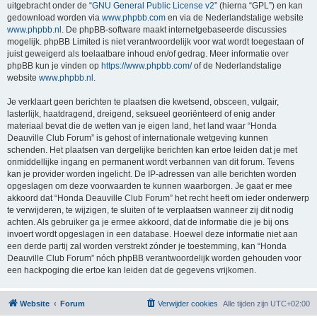
uitgebracht onder de “
GNU General Public License v2
” (hierna “GPL”) en kan
gedownload worden via
www.phpbb.com
en via de Nederlandstalige website
www.phpbb.nl
. De phpBB-software maakt internetgebaseerde discussies
mogelijk. phpBB Limited is niet verantwoordelijk voor wat wordt toegestaan of
juist geweigerd als toelaatbare inhoud en/of gedrag. Meer informatie over
phpBB kun je vinden op
https://www.phpbb.com/
of de Nederlandstalige
website
www.phpbb.nl
.
Je verklaart geen berichten te plaatsen die kwetsend, obsceen, vulgair,
lasterlijk, haatdragend, dreigend, seksueel georiënteerd of enig ander
materiaal bevat die de wetten van je eigen land, het land waar “Honda
Deauville Club Forum” is gehost of internationale wetgeving kunnen
schenden. Het plaatsen van dergelijke berichten kan ertoe leiden dat je met
onmiddellijke ingang en permanent wordt verbannen van dit forum. Tevens
kan je provider worden ingelicht. De IP-adressen van alle berichten worden
opgeslagen om deze voorwaarden te kunnen waarborgen. Je gaat er mee
akkoord dat “Honda Deauville Club Forum” het recht heeft om ieder onderwerp
te verwijderen, te wijzigen, te sluiten of te verplaatsen wanneer zij dit nodig
achten. Als gebruiker ga je ermee akkoord, dat de informatie die je bij ons
invoert wordt opgeslagen in een database. Hoewel deze informatie niet aan
een derde partij zal worden verstrekt zónder je toestemming, kan “Honda
Deauville Club Forum” nóch phpBB verantwoordelijk worden gehouden voor
een hackpoging die ertoe kan leiden dat de gegevens vrijkomen.
Website
Forum
Verwijder cookies
Alle tijden zijn
UTC+02:00