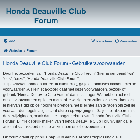
Honda Deauville Club
Forum
V&A
Registreer
Aanmelden
Website
Forum
Honda Deauville Club Forum - Gebruikersvoorwaarden
Door het bezoeken van “Honda Deauville Club Forum” (hierna genoemd “wij”,
“ons”, “onze”, “Honda Deauville Club Forum”,
“https://www.hondadeauvilleclub.nl/forums”), ga je automatisch akkoord met de
voorwaarden. Als je niet akkoord gaat met deze voorwaarden, bezoek of
gebruik “Honda Deauville Club Forum” dan niet langer. We hebben het recht
om de voorwaarden op ieder moment te wijzigen en zullen ons best doen om
je hiervan tijdig op de hoogte te brengen, het is echter aan te raden om zelf de
voorwaarden regelmatig te controleren op wijzigingen. Ga je niet akkoord met
deze wijzigingen, maak dan niet langer gebruik van “Honda Deauville Club
Forum”. Blijf je gebruik maken van “Honda Deauville Club Forum”, dan ga je
automatisch akkoord met de wijzigingen en of toevoegingen.
Dit forum draait op phpBB. phpBB is een bulletinboardoplossing die is