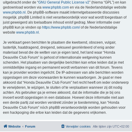
uitgebracht onder de “
GNU General Public License v2
” (hierna “GPL”) en kan
gedownload worden via
www.phpbb.com
en via de Nederlandstalige website
www.phpbb.nl
. De phpBB-software maakt internetgebaseerde discussies
mogelijk. phpBB Limited is niet verantwoordelijk voor wat wordt toegestaan of
juist geweigerd als toelaatbare inhoud en/of gedrag. Meer informatie over
phpBB kun je vinden op
https://www.phpbb.com/
of de Nederlandstalige
website
www.phpbb.nl
.
Je verklaart geen berichten te plaatsen die kwetsend, obsceen, vulgair,
lasterlijk, haatdragend, dreigend, seksueel georiënteerd of enig ander
materiaal bevat die de wetten van je eigen land, het land waar “Honda
Deauville Club Forum” is gehost of internationale wetgeving kunnen
schenden. Het plaatsen van dergelijke berichten kan ertoe leiden dat je met
onmiddellijke ingang en permanent wordt verbannen van dit forum. Tevens
kan je provider worden ingelicht. De IP-adressen van alle berichten worden
opgeslagen om deze voorwaarden te kunnen waarborgen. Je gaat er mee
akkoord dat “Honda Deauville Club Forum” het recht heeft om ieder onderwerp
te verwijderen, te wijzigen, te sluiten of te verplaatsen wanneer zij dit nodig
achten. Als gebruiker ga je ermee akkoord, dat de informatie die je bij ons
invoert wordt opgeslagen in een database. Hoewel deze informatie niet aan
een derde partij zal worden verstrekt zónder je toestemming, kan “Honda
Deauville Club Forum” nóch phpBB verantwoordelijk worden gehouden voor
een hackpoging die ertoe kan leiden dat de gegevens vrijkomen.
Website
Forum
Verwijder cookies
Alle tijden zijn
UTC+02:00