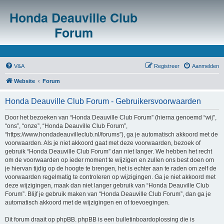
Honda Deauville Club
Forum
V&A
Registreer
Aanmelden
Website
Forum
Honda Deauville Club Forum - Gebruikersvoorwaarden
Door het bezoeken van “Honda Deauville Club Forum” (hierna genoemd “wij”,
“ons”, “onze”, “Honda Deauville Club Forum”,
“https://www.hondadeauvilleclub.nl/forums”), ga je automatisch akkoord met de
voorwaarden. Als je niet akkoord gaat met deze voorwaarden, bezoek of
gebruik “Honda Deauville Club Forum” dan niet langer. We hebben het recht
om de voorwaarden op ieder moment te wijzigen en zullen ons best doen om
je hiervan tijdig op de hoogte te brengen, het is echter aan te raden om zelf de
voorwaarden regelmatig te controleren op wijzigingen. Ga je niet akkoord met
deze wijzigingen, maak dan niet langer gebruik van “Honda Deauville Club
Forum”. Blijf je gebruik maken van “Honda Deauville Club Forum”, dan ga je
automatisch akkoord met de wijzigingen en of toevoegingen.
Dit forum draait op phpBB. phpBB is een bulletinboardoplossing die is