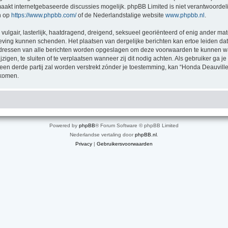
akt internetgebaseerde discussies mogelijk. phpBB Limited is niet verantwoordelij
n op
https://www.phpbb.com/
of de Nederlandstalige website
www.phpbb.nl
.
vulgair, lasterlijk, haatdragend, dreigend, seksueel georiënteerd of enig ander mat
geving kunnen schenden. Het plaatsen van dergelijke berichten kan ertoe leiden d
P-adressen van alle berichten worden opgeslagen om deze voorwaarden te kunnen 
zigen, te sluiten of te verplaatsen wanneer zij dit nodig achten. Als gebruiker ga je
 een derde partij zal worden verstrekt zónder je toestemming, kan “Honda Deauv
jkomen.
Powered by
phpBB
® Forum Software © phpBB Limited
Nederlandse vertaling door
phpBB.nl
.
Privacy
|
Gebruikersvoorwaarden