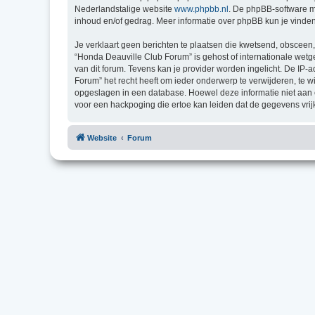
Nederlandstalige website
www.phpbb.nl
. De phpBB-software ma
inhoud en/of gedrag. Meer informatie over phpBB kun je vinde
Je verklaart geen berichten te plaatsen die kwetsend, obsceen, 
“Honda Deauville Club Forum” is gehost of internationale wet
van dit forum. Tevens kan je provider worden ingelicht. De I
Forum” het recht heeft om ieder onderwerp te verwijderen, te wij
opgeslagen in een database. Hoewel deze informatie niet aan
voor een hackpoging die ertoe kan leiden dat de gegevens vri
Website
Forum