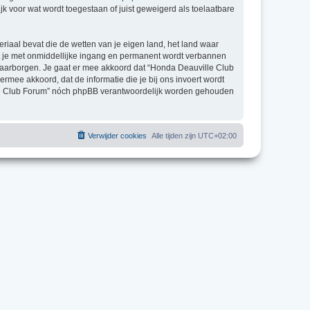
k voor wat wordt toegestaan of juist geweigerd als toelaatbare
eriaal bevat die de wetten van je eigen land, het land waar
at je met onmiddellijke ingang en permanent wordt verbannen
waarborgen. Je gaat er mee akkoord dat “Honda Deauville Club
 ermee akkoord, dat de informatie die je bij ons invoert wordt
ille Club Forum” nóch phpBB verantwoordelijk worden gehouden
Verwijder cookies
Alle tijden zijn
UTC+02:00