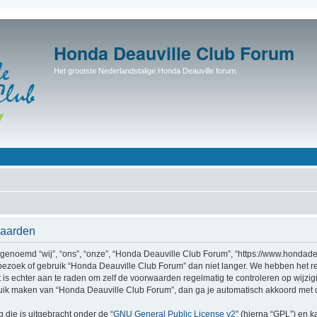
Honda Deauville Club Forum
Het grootste Nederlandstalige Honda Deauville forum.
waarden
enoemd “wij”, “ons”, “onze”, “Honda Deauville Club Forum”, “https://www.hondadea
bezoek of gebruik “Honda Deauville Club Forum” dan niet langer. We hebben het r
t is echter aan te raden om zelf de voorwaarden regelmatig te controleren op wijzi
bruik maken van “Honda Deauville Club Forum”, dan ga je automatisch akkoord met 
 die is uitgebracht onder de “
GNU General Public License v2
” (hierna “GPL”) en