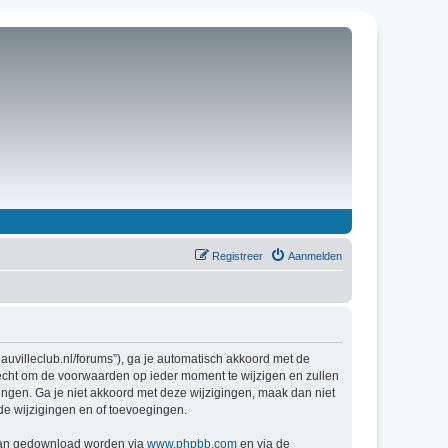
Registreer
Aanmelden
uvilleclub.nl/forums”), ga je automatisch akkoord met de
echt om de voorwaarden op ieder moment te wijzigen en zullen
gingen. Ga je niet akkoord met deze wijzigingen, maak dan niet
de wijzigingen en of toevoegingen.
 kan gedownload worden via
www.phpbb.com
en via de