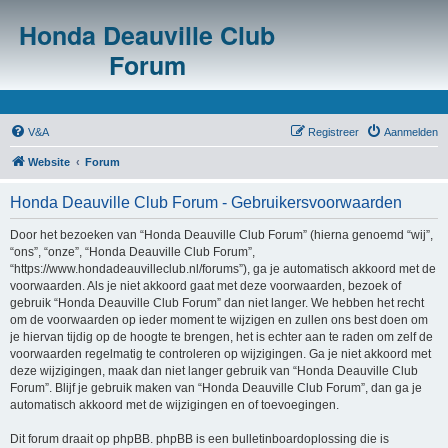
Honda Deauville Club
Forum
V&A
Registreer
Aanmelden
Website
Forum
Honda Deauville Club Forum - Gebruikersvoorwaarden
Door het bezoeken van “Honda Deauville Club Forum” (hierna genoemd “wij”,
“ons”, “onze”, “Honda Deauville Club Forum”,
“https://www.hondadeauvilleclub.nl/forums”), ga je automatisch akkoord met de
voorwaarden. Als je niet akkoord gaat met deze voorwaarden, bezoek of
gebruik “Honda Deauville Club Forum” dan niet langer. We hebben het recht
om de voorwaarden op ieder moment te wijzigen en zullen ons best doen om
je hiervan tijdig op de hoogte te brengen, het is echter aan te raden om zelf de
voorwaarden regelmatig te controleren op wijzigingen. Ga je niet akkoord met
deze wijzigingen, maak dan niet langer gebruik van “Honda Deauville Club
Forum”. Blijf je gebruik maken van “Honda Deauville Club Forum”, dan ga je
automatisch akkoord met de wijzigingen en of toevoegingen.
Dit forum draait op phpBB. phpBB is een bulletinboardoplossing die is