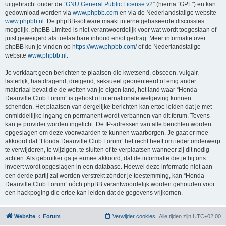
uitgebracht onder de “
GNU General Public License v2
” (hierna “GPL”) en kan
gedownload worden via
www.phpbb.com
en via de Nederlandstalige website
www.phpbb.nl
. De phpBB-software maakt internetgebaseerde discussies
mogelijk. phpBB Limited is niet verantwoordelijk voor wat wordt toegestaan of
juist geweigerd als toelaatbare inhoud en/of gedrag. Meer informatie over
phpBB kun je vinden op
https://www.phpbb.com/
of de Nederlandstalige
website
www.phpbb.nl
.
Je verklaart geen berichten te plaatsen die kwetsend, obsceen, vulgair,
lasterlijk, haatdragend, dreigend, seksueel georiënteerd of enig ander
materiaal bevat die de wetten van je eigen land, het land waar “Honda
Deauville Club Forum” is gehost of internationale wetgeving kunnen
schenden. Het plaatsen van dergelijke berichten kan ertoe leiden dat je met
onmiddellijke ingang en permanent wordt verbannen van dit forum. Tevens
kan je provider worden ingelicht. De IP-adressen van alle berichten worden
opgeslagen om deze voorwaarden te kunnen waarborgen. Je gaat er mee
akkoord dat “Honda Deauville Club Forum” het recht heeft om ieder onderwerp
te verwijderen, te wijzigen, te sluiten of te verplaatsen wanneer zij dit nodig
achten. Als gebruiker ga je ermee akkoord, dat de informatie die je bij ons
invoert wordt opgeslagen in een database. Hoewel deze informatie niet aan
een derde partij zal worden verstrekt zónder je toestemming, kan “Honda
Deauville Club Forum” nóch phpBB verantwoordelijk worden gehouden voor
een hackpoging die ertoe kan leiden dat de gegevens vrijkomen.
Website
Forum
Verwijder cookies
Alle tijden zijn
UTC+02:00