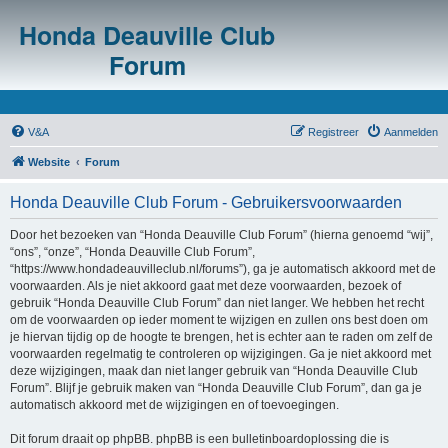
Honda Deauville Club
Forum
V&A
Registreer
Aanmelden
Website
Forum
Honda Deauville Club Forum - Gebruikersvoorwaarden
Door het bezoeken van “Honda Deauville Club Forum” (hierna genoemd “wij”,
“ons”, “onze”, “Honda Deauville Club Forum”,
“https://www.hondadeauvilleclub.nl/forums”), ga je automatisch akkoord met de
voorwaarden. Als je niet akkoord gaat met deze voorwaarden, bezoek of
gebruik “Honda Deauville Club Forum” dan niet langer. We hebben het recht
om de voorwaarden op ieder moment te wijzigen en zullen ons best doen om
je hiervan tijdig op de hoogte te brengen, het is echter aan te raden om zelf de
voorwaarden regelmatig te controleren op wijzigingen. Ga je niet akkoord met
deze wijzigingen, maak dan niet langer gebruik van “Honda Deauville Club
Forum”. Blijf je gebruik maken van “Honda Deauville Club Forum”, dan ga je
automatisch akkoord met de wijzigingen en of toevoegingen.
Dit forum draait op phpBB. phpBB is een bulletinboardoplossing die is