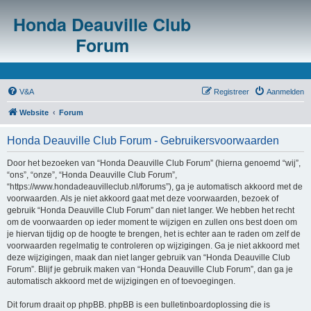
Honda Deauville Club
Forum
V&A
Registreer
Aanmelden
Website
Forum
Honda Deauville Club Forum - Gebruikersvoorwaarden
Door het bezoeken van “Honda Deauville Club Forum” (hierna genoemd “wij”,
“ons”, “onze”, “Honda Deauville Club Forum”,
“https://www.hondadeauvilleclub.nl/forums”), ga je automatisch akkoord met de
voorwaarden. Als je niet akkoord gaat met deze voorwaarden, bezoek of
gebruik “Honda Deauville Club Forum” dan niet langer. We hebben het recht
om de voorwaarden op ieder moment te wijzigen en zullen ons best doen om
je hiervan tijdig op de hoogte te brengen, het is echter aan te raden om zelf de
voorwaarden regelmatig te controleren op wijzigingen. Ga je niet akkoord met
deze wijzigingen, maak dan niet langer gebruik van “Honda Deauville Club
Forum”. Blijf je gebruik maken van “Honda Deauville Club Forum”, dan ga je
automatisch akkoord met de wijzigingen en of toevoegingen.
Dit forum draait op phpBB. phpBB is een bulletinboardoplossing die is