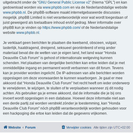
uitgebracht onder de “
GNU General Public License v2
” (hierna “GPL”) en kan
gedownload worden via
www.phpbb.com
en via de Nederlandstalige website
www.phpbb.nl
. De phpBB-software maakt internetgebaseerde discussies
mogelijk. phpBB Limited is niet verantwoordelijk voor wat wordt toegestaan of
juist geweigerd als toelaatbare inhoud en/of gedrag. Meer informatie over
phpBB kun je vinden op
https://www.phpbb.com/
of de Nederlandstalige
website
www.phpbb.nl
.
Je verklaart geen berichten te plaatsen die kwetsend, obsceen, vulgair,
lasterlijk, haatdragend, dreigend, seksueel georiënteerd of enig ander
materiaal bevat die de wetten van je eigen land, het land waar “Honda
Deauville Club Forum” is gehost of internationale wetgeving kunnen
schenden. Het plaatsen van dergelijke berichten kan ertoe leiden dat je met
onmiddellijke ingang en permanent wordt verbannen van dit forum. Tevens
kan je provider worden ingelicht. De IP-adressen van alle berichten worden
opgeslagen om deze voorwaarden te kunnen waarborgen. Je gaat er mee
akkoord dat “Honda Deauville Club Forum” het recht heeft om ieder onderwerp
te verwijderen, te wijzigen, te sluiten of te verplaatsen wanneer zij dit nodig
achten. Als gebruiker ga je ermee akkoord, dat de informatie die je bij ons
invoert wordt opgeslagen in een database. Hoewel deze informatie niet aan
een derde partij zal worden verstrekt zónder je toestemming, kan “Honda
Deauville Club Forum” nóch phpBB verantwoordelijk worden gehouden voor
een hackpoging die ertoe kan leiden dat de gegevens vrijkomen.
Website
Forum
Verwijder cookies
Alle tijden zijn
UTC+02:00