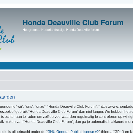
Honda Deauville Club Forum
Het grootste Nederlandstalige Honda Deauville forum.
waarden
enoemd “wij”, “ons”, “onze”, “Honda Deauville Club Forum”, “https://www.hondadea
bezoek of gebruik “Honda Deauville Club Forum” dan niet langer. We hebben het r
t is echter aan te raden om zelf de voorwaarden regelmatig te controleren op wijzi
bruik maken van “Honda Deauville Club Forum”, dan ga je automatisch akkoord met 
 die is uitgebracht onder de “
GNU General Public License v2
” (hierna “GPL”) en