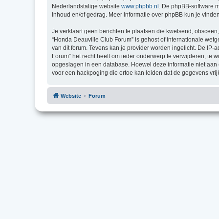
Nederlandstalige website
www.phpbb.nl
. De phpBB-software ma
inhoud en/of gedrag. Meer informatie over phpBB kun je vinde
Je verklaart geen berichten te plaatsen die kwetsend, obsceen, 
“Honda Deauville Club Forum” is gehost of internationale wet
van dit forum. Tevens kan je provider worden ingelicht. De I
Forum” het recht heeft om ieder onderwerp te verwijderen, te wij
opgeslagen in een database. Hoewel deze informatie niet aan
voor een hackpoging die ertoe kan leiden dat de gegevens vri
Website
Forum