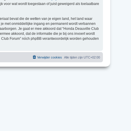
k voor wat wordt toegestaan of juist geweigerd als toelaatbare
eriaal bevat die de wetten van je eigen land, het land waar
at je met onmiddellijke ingang en permanent wordt verbannen
waarborgen. Je gaat er mee akkoord dat “Honda Deauville Club
 ermee akkoord, dat de informatie die je bij ons invoert wordt
ille Club Forum” nóch phpBB verantwoordelijk worden gehouden
Verwijder cookies
Alle tijden zijn
UTC+02:00