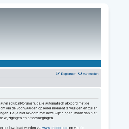
Registreer
Aanmelden
uvilleclub.nl/forums”), ga je automatisch akkoord met de
echt om de voorwaarden op ieder moment te wijzigen en zullen
gingen. Ga je niet akkoord met deze wijzigingen, maak dan niet
de wijzigingen en of toevoegingen.
 kan gedownload worden via
www.phpbb.com
en via de