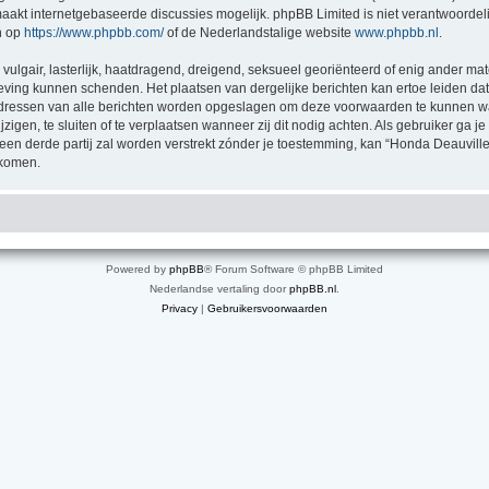
akt internetgebaseerde discussies mogelijk. phpBB Limited is niet verantwoordelij
n op
https://www.phpbb.com/
of de Nederlandstalige website
www.phpbb.nl
.
vulgair, lasterlijk, haatdragend, dreigend, seksueel georiënteerd of enig ander mat
geving kunnen schenden. Het plaatsen van dergelijke berichten kan ertoe leiden d
P-adressen van alle berichten worden opgeslagen om deze voorwaarden te kunnen 
zigen, te sluiten of te verplaatsen wanneer zij dit nodig achten. Als gebruiker ga je
 een derde partij zal worden verstrekt zónder je toestemming, kan “Honda Deauv
jkomen.
Powered by
phpBB
® Forum Software © phpBB Limited
Nederlandse vertaling door
phpBB.nl
.
Privacy
|
Gebruikersvoorwaarden