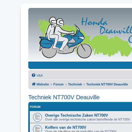
V&A
Website
Forum
Techniek
Techniek NT700V Deauville
Techniek NT700V Deauville
FORUM
Overige Technische Zaken NT700V
Over alle overige technische zaken betreffende de NT700V
Koffers van de NT700V
Over de zijkoffers en de topkoffer van de NT700V