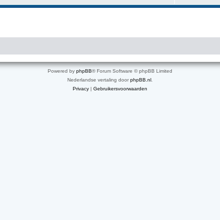
Powered by
phpBB
® Forum Software © phpBB Limited
Nederlandse vertaling door
phpBB.nl
.
Privacy
|
Gebruikersvoorwaarden