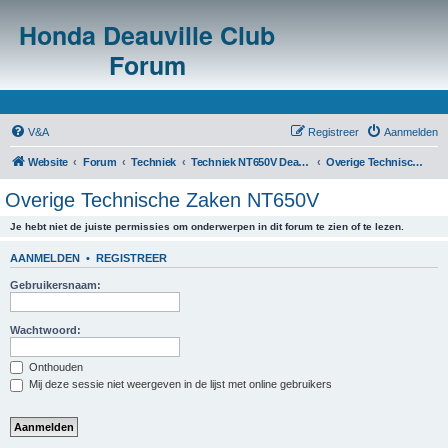
Honda Deauville Club
Forum
V&A
Registreer
Aanmelden
Website
Forum
Techniek
Techniek NT650V Deauville
Overige Technische Zaken NT650V
Overige Technische Zaken NT650V
Je hebt niet de juiste permissies om onderwerpen in dit forum te zien of te lezen.
AANMELDEN
•
REGISTREER
Gebruikersnaam:
Wachtwoord:
Onthouden
Mij deze sessie niet weergeven in de lijst met online gebruikers