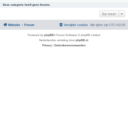
Deze categorie heeft geen forums.
Ga naar
Website
Forum
Verwijder cookies
Alle tijden zijn
UTC+02:00
Powered by
phpBB
® Forum Software © phpBB Limited
Nederlandse vertaling door
phpBB.nl
.
Privacy
|
Gebruikersvoorwaarden