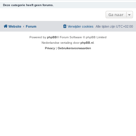
Deze categorie heeft geen forums.
Ga naar
Website
Forum
Verwijder cookies
Alle tijden zijn
UTC+02:00
Powered by
phpBB
® Forum Software © phpBB Limited
Nederlandse vertaling door
phpBB.nl
.
Privacy
|
Gebruikersvoorwaarden