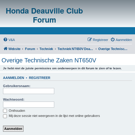
Honda Deauville Club
Forum
V&A
Registreer
Aanmelden
Website
Forum
Techniek
Techniek NT650V Deauville
Overige Technische Zaken NT650V
Overige Technische Zaken NT650V
Je hebt niet de juiste permissies om onderwerpen in dit forum te zien of te lezen.
AANMELDEN
•
REGISTREER
Gebruikersnaam:
Wachtwoord:
Onthouden
Mij deze sessie niet weergeven in de lijst met online gebruikers