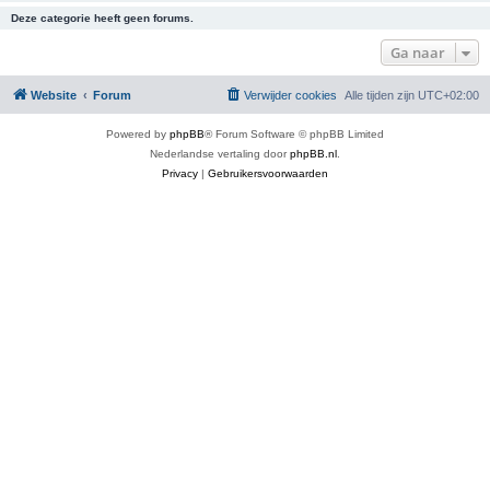
Deze categorie heeft geen forums.
Ga naar
Website
Forum
Verwijder cookies
Alle tijden zijn
UTC+02:00
Powered by
phpBB
® Forum Software © phpBB Limited
Nederlandse vertaling door
phpBB.nl
.
Privacy
|
Gebruikersvoorwaarden