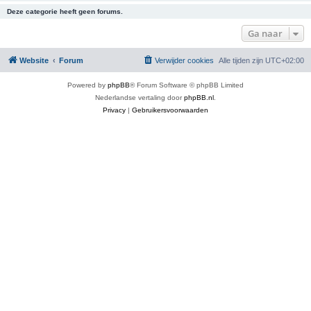
Deze categorie heeft geen forums.
Ga naar
Website
Forum
Verwijder cookies
Alle tijden zijn
UTC+02:00
Powered by
phpBB
® Forum Software © phpBB Limited
Nederlandse vertaling door
phpBB.nl
.
Privacy
|
Gebruikersvoorwaarden