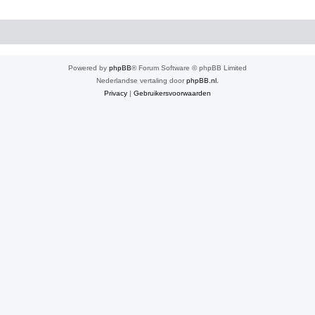
Powered by
phpBB
® Forum Software © phpBB Limited
Nederlandse vertaling door
phpBB.nl
.
Privacy
|
Gebruikersvoorwaarden