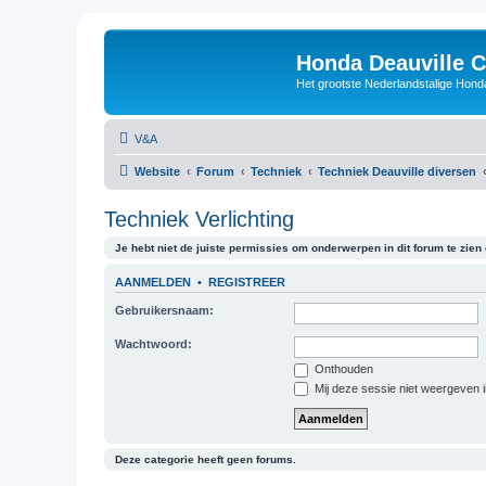
Honda Deauville 
Het grootste Nederlandstalige Honda
V&A
Website
Forum
Techniek
Techniek Deauville diversen
Techniek Verlichting
Je hebt niet de juiste permissies om onderwerpen in dit forum te zien o
AANMELDEN
•
REGISTREER
Gebruikersnaam:
Wachtwoord:
Onthouden
Mij deze sessie niet weergeven in
Deze categorie heeft geen forums.