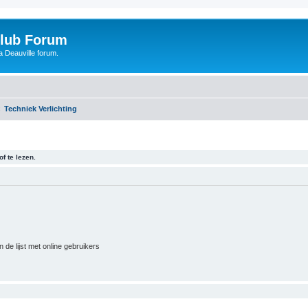
Club Forum
 Deauville forum.
Techniek Verlichting
f te lezen.
 de lijst met online gebruikers