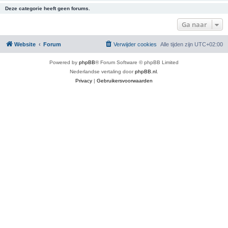
Deze categorie heeft geen forums.
Ga naar
Website
Forum
Verwijder cookies
Alle tijden zijn
UTC+02:00
Powered by
phpBB
® Forum Software © phpBB Limited
Nederlandse vertaling door
phpBB.nl
.
Privacy
|
Gebruikersvoorwaarden