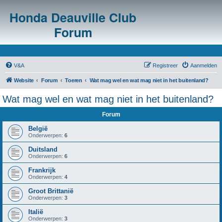
Honda Deauville Club
Forum
V&A
Registreer
Aanmelden
Website
Forum
Toeren
Wat mag wel en wat mag niet in het buitenland?
Wat mag wel en wat mag niet in het buitenland?
Forum
België
Onderwerpen:
6
Duitsland
Onderwerpen:
6
Frankrijk
Onderwerpen:
4
Groot Brittanië
Onderwerpen:
3
Italië
Onderwerpen:
3