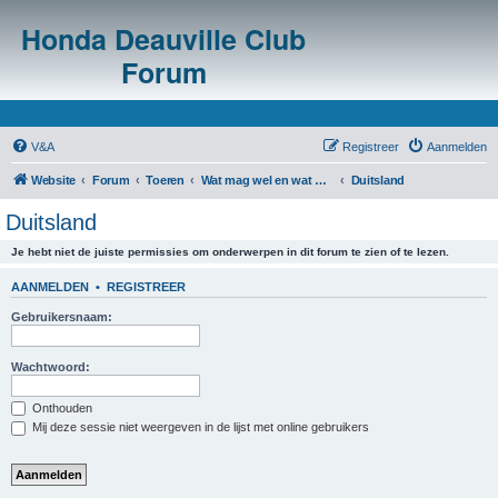
Honda Deauville Club
Forum
V&A
Registreer
Aanmelden
Website
Forum
Toeren
Wat mag wel en wat mag niet in het buitenland?
Duitsland
Duitsland
Je hebt niet de juiste permissies om onderwerpen in dit forum te zien of te lezen.
AANMELDEN
•
REGISTREER
Gebruikersnaam:
Wachtwoord:
Onthouden
Mij deze sessie niet weergeven in de lijst met online gebruikers