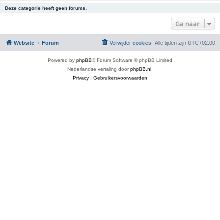
Deze categorie heeft geen forums.
Ga naar
Website
Forum
Verwijder cookies
Alle tijden zijn
UTC+02:00
Powered by
phpBB
® Forum Software © phpBB Limited
Nederlandse vertaling door
phpBB.nl
.
Privacy
|
Gebruikersvoorwaarden