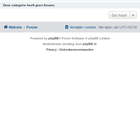
Deze categorie heeft geen forums.
Ga naar
Website
Forum
Verwijder cookies
Alle tijden zijn
UTC+02:00
Powered by
phpBB
® Forum Software © phpBB Limited
Nederlandse vertaling door
phpBB.nl
.
Privacy
|
Gebruikersvoorwaarden