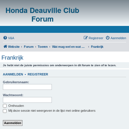
Honda Deauville Club
Forum
V&A
Registreer
Aanmelden
Website
Forum
Toeren
Wat mag wel en wat mag niet in het buitenland?
Frankrijk
Frankrijk
Je hebt niet de juiste permissies om onderwerpen in dit forum te zien of te lezen.
AANMELDEN
•
REGISTREER
Gebruikersnaam:
Wachtwoord:
Onthouden
Mij deze sessie niet weergeven in de lijst met online gebruikers