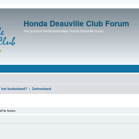
Honda Deauville Club Forum
Het grootste Nederlandstalige Honda Deauville forum.
 het buitenland?
Zwitserland
f te lezen.