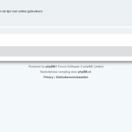
 de lijst met online gebruikers
Powered by
phpBB
® Forum Software © phpBB Limited
Nederlandse vertaling door
phpBB.nl
.
Privacy
|
Gebruikersvoorwaarden