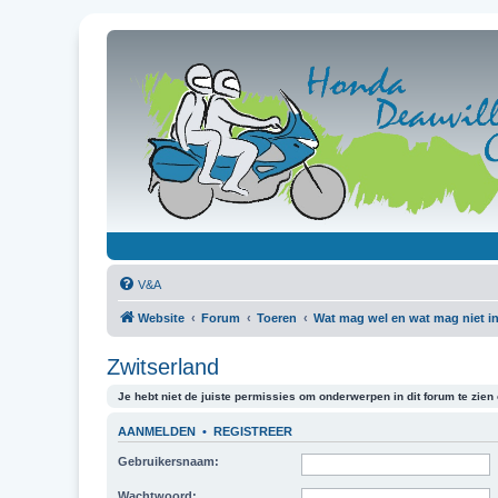
V&A
Website
Forum
Toeren
Wat mag wel en wat mag niet in
Zwitserland
Je hebt niet de juiste permissies om onderwerpen in dit forum te zien o
AANMELDEN
•
REGISTREER
Gebruikersnaam:
Wachtwoord: