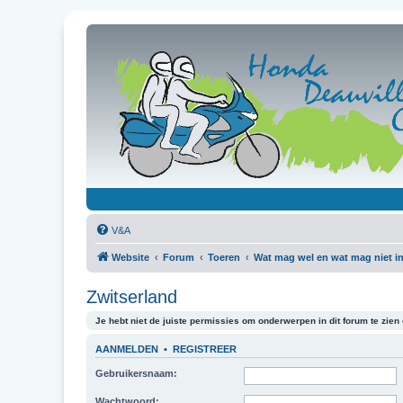
V&A
Website
Forum
Toeren
Wat mag wel en wat mag niet in
Zwitserland
Je hebt niet de juiste permissies om onderwerpen in dit forum te zien o
AANMELDEN
•
REGISTREER
Gebruikersnaam:
Wachtwoord: