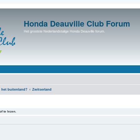
Honda Deauville Club Forum
Het grootste Nederlandstalige Honda Deauville forum.
 het buitenland?
Zwitserland
f te lezen.