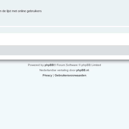
 de lijst met online gebruikers
Powered by
phpBB
® Forum Software © phpBB Limited
Nederlandse vertaling door
phpBB.nl
.
Privacy
|
Gebruikersvoorwaarden