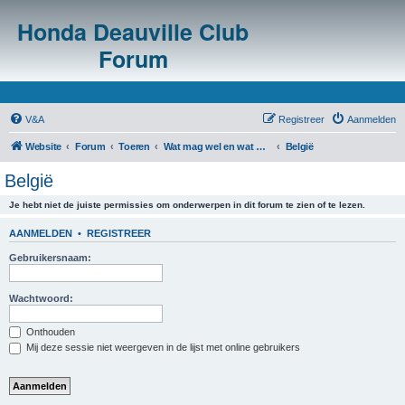
Honda Deauville Club
Forum
V&A
Registreer
Aanmelden
Website
Forum
Toeren
Wat mag wel en wat mag niet in het buitenland?
België
België
Je hebt niet de juiste permissies om onderwerpen in dit forum te zien of te lezen.
AANMELDEN
•
REGISTREER
Gebruikersnaam:
Wachtwoord:
Onthouden
Mij deze sessie niet weergeven in de lijst met online gebruikers