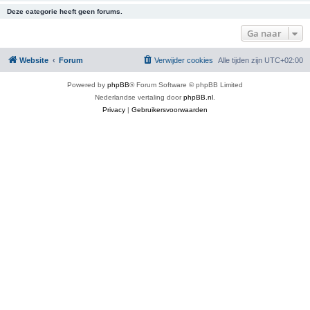
Deze categorie heeft geen forums.
Ga naar
Website
Forum
Verwijder cookies
Alle tijden zijn
UTC+02:00
Powered by
phpBB
® Forum Software © phpBB Limited
Nederlandse vertaling door
phpBB.nl
.
Privacy
|
Gebruikersvoorwaarden