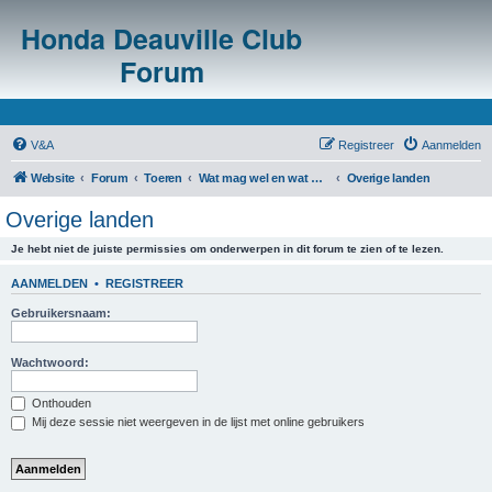
Honda Deauville Club
Forum
V&A
Registreer
Aanmelden
Website
Forum
Toeren
Wat mag wel en wat mag niet in het buitenland?
Overige landen
Overige landen
Je hebt niet de juiste permissies om onderwerpen in dit forum te zien of te lezen.
AANMELDEN
•
REGISTREER
Gebruikersnaam:
Wachtwoord:
Onthouden
Mij deze sessie niet weergeven in de lijst met online gebruikers