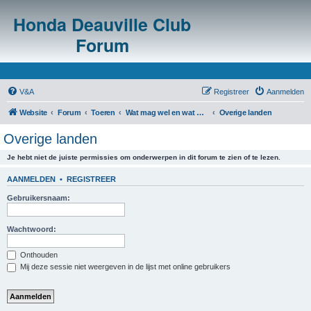
Honda Deauville Club
Forum
V&A
Registreer
Aanmelden
Website
Forum
Toeren
Wat mag wel en wat mag niet in het buitenland?
Overige landen
Overige landen
Je hebt niet de juiste permissies om onderwerpen in dit forum te zien of te lezen.
AANMELDEN
•
REGISTREER
Gebruikersnaam:
Wachtwoord:
Onthouden
Mij deze sessie niet weergeven in de lijst met online gebruikers