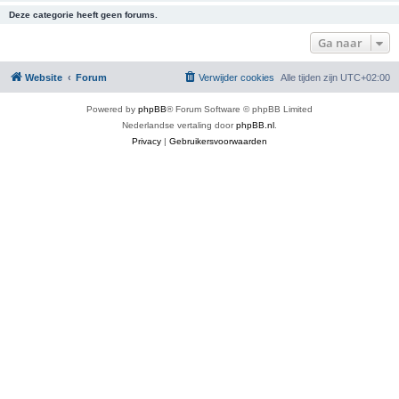
Deze categorie heeft geen forums.
Ga naar
Website
Forum
Verwijder cookies
Alle tijden zijn
UTC+02:00
Powered by
phpBB
® Forum Software © phpBB Limited
Nederlandse vertaling door
phpBB.nl
.
Privacy
|
Gebruikersvoorwaarden