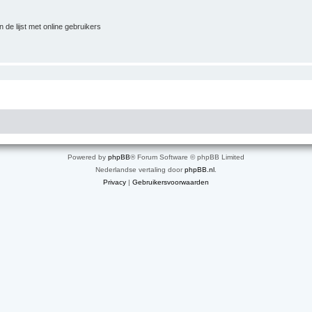
 de lijst met online gebruikers
Powered by
phpBB
® Forum Software © phpBB Limited
Nederlandse vertaling door
phpBB.nl
.
Privacy
|
Gebruikersvoorwaarden