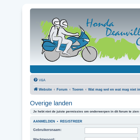
V&A
Website
Forum
Toeren
Wat mag wel en wat mag niet in
Overige landen
Je hebt niet de juiste permissies om onderwerpen in dit forum te zien o
AANMELDEN
•
REGISTREER
Gebruikersnaam:
Wachtwoord: