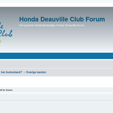
Honda Deauville Club Forum
Het grootste Nederlandstalige Honda Deauville forum.
 het buitenland?
Overige landen
f te lezen.