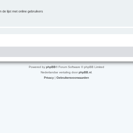
 de lijst met online gebruikers
Powered by
phpBB
® Forum Software © phpBB Limited
Nederlandse vertaling door
phpBB.nl
.
Privacy
|
Gebruikersvoorwaarden