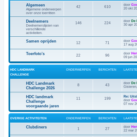
Algemeen
door
Go
42
610
20 okt 2
Algemene onderwerpen
over onze toerritten
Deelnemers
door
De 
146
224
30 apr 2
Deelnemerslijsten van
verschillende
activiteiten.
Samen oprijden
door
Go
12
71
17 aug 2
Toerfoto's
door
Hen
22
96
09 jun 2
HDC LANDMARK
ONDERWERPEN
BERICHTEN
LAATSTE
CHALLENGE
HDC Landmark
door
De 
8
43
Gisteren
Challenge 2026
HDC landmark
Re: Uit
11
199
door
Go
Challenge
07 nov 2
voorgaande jaren
OVERIGE ACTIVITEITEN
ONDERWERPEN
BERICHTEN
LAATSTE
Clubdiners
door
Hen
1
27
22 mar 2