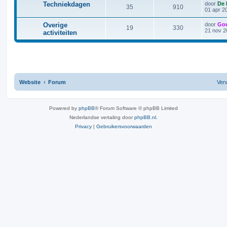
Techniekdagen
door
De 
35
910
01 apr 2
Overige
door
Go
19
330
21 nov 2
activiteiten
Website
Forum
Verw
Powered by
phpBB
® Forum Software © phpBB Limited
Nederlandse vertaling door
phpBB.nl
.
Privacy
|
Gebruikersvoorwaarden