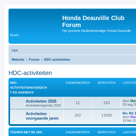
Honda Deauville Club
Forum
Het grootste Nederlandstalige Honda Deauville
forum.
V&A
Website
Forum
HDC-activiteiten
HDC-activiteiten
HDC-
ONDERWERPEN
BERICHTEN
LAATSTE
ACTIVITEITENOVERZICH
T EN AGENDA'S
Activiteiten 2026
door
Mar
12
263
03 aug 2
Activiteitenagenda 2026
Activiteiten
Re: Rit
202
11000
door
Mar
voorgaande jaren
18 feb 2
TOEREN MET DE HDC
ONDERWERPEN
BERICHTEN
LAATSTE