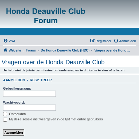
Honda Deauville Club
Forum
V&A
Registreer
Aanmelden
Website
Forum
De Honda Deauville Club (HDC)
Vragen over de Honda Deauville Club
Vragen over de Honda Deauville Club
Je hebt niet de juiste permissies om onderwerpen in dit forum te zien of te lezen.
AANMELDEN
•
REGISTREER
Gebruikersnaam:
Wachtwoord:
Onthouden
Mij deze sessie niet weergeven in de lijst met online gebruikers