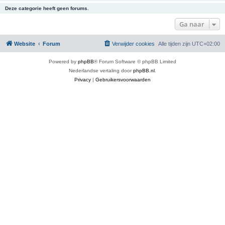
Deze categorie heeft geen forums.
Ga naar
Website
Forum
Verwijder cookies
Alle tijden zijn
UTC+02:00
Powered by
phpBB
® Forum Software © phpBB Limited
Nederlandse vertaling door
phpBB.nl
.
Privacy
|
Gebruikersvoorwaarden