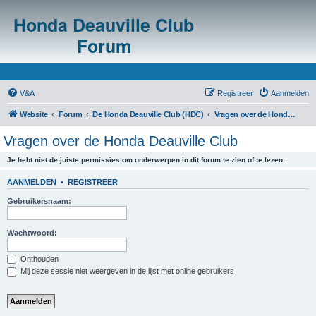
Honda Deauville Club
Forum
V&A
Registreer
Aanmelden
Website
Forum
De Honda Deauville Club (HDC)
Vragen over de Honda Deauville Club
Vragen over de Honda Deauville Club
Je hebt niet de juiste permissies om onderwerpen in dit forum te zien of te lezen.
AANMELDEN
•
REGISTREER
Gebruikersnaam:
Wachtwoord:
Onthouden
Mij deze sessie niet weergeven in de lijst met online gebruikers