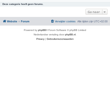
Deze categorie heeft geen forums.
Ga naar
Website
Forum
Verwijder cookies
Alle tijden zijn
UTC+02:00
Powered by
phpBB
® Forum Software © phpBB Limited
Nederlandse vertaling door
phpBB.nl
.
Privacy
|
Gebruikersvoorwaarden