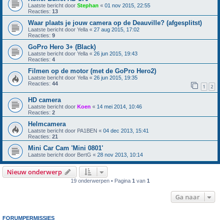
Laatste bericht door
Stephan
«
01 nov 2015, 22:55
Reacties:
13
Waar plaats je jouw camera op de Deauville? (afgesplitst)
Laatste bericht door
Yella
«
27 aug 2015, 17:02
Reacties:
9
GoPro Hero 3+ (Black)
Laatste bericht door
Yella
«
26 jun 2015, 19:43
Reacties:
4
Filmen op de motor (met de GoPro Hero2)
Laatste bericht door
Yella
«
26 jun 2015, 19:35
Reacties:
44
1
2
HD camera
Laatste bericht door
Koen
«
14 mei 2014, 10:46
Reacties:
2
Helmcamera
Laatste bericht door
PA1BEN
«
04 dec 2013, 15:41
Reacties:
21
Mini Car Cam 'Mini 0801'
Laatste bericht door
BertG
«
28 nov 2013, 10:14
Nieuw onderwerp
19 onderwerpen • Pagina
1
van
1
Ga naar
FORUMPERMISSIES