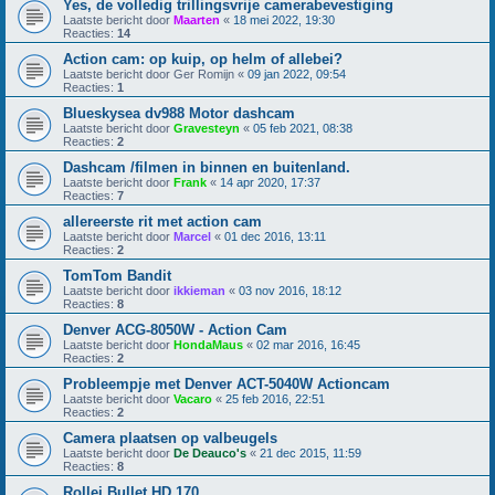
Yes, de volledig trillingsvrije camerabevestiging
Laatste bericht door
Maarten
«
18 mei 2022, 19:30
Reacties:
14
Action cam: op kuip, op helm of allebei?
Laatste bericht door
Ger Romijn
«
09 jan 2022, 09:54
Reacties:
1
Blueskysea dv988 Motor dashcam
Laatste bericht door
Gravesteyn
«
05 feb 2021, 08:38
Reacties:
2
Dashcam /filmen in binnen en buitenland.
Laatste bericht door
Frank
«
14 apr 2020, 17:37
Reacties:
7
allereerste rit met action cam
Laatste bericht door
Marcel
«
01 dec 2016, 13:11
Reacties:
2
TomTom Bandit
Laatste bericht door
ikkieman
«
03 nov 2016, 18:12
Reacties:
8
Denver ACG-8050W - Action Cam
Laatste bericht door
HondaMaus
«
02 mar 2016, 16:45
Reacties:
2
Probleempje met Denver ACT-5040W Actioncam
Laatste bericht door
Vacaro
«
25 feb 2016, 22:51
Reacties:
2
Camera plaatsen op valbeugels
Laatste bericht door
De Deauco's
«
21 dec 2015, 11:59
Reacties:
8
Rollei Bullet HD 170