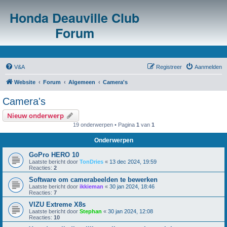
Honda Deauville Club
Forum
V&A
Registreer
Aanmelden
Website
Forum
Algemeen
Camera's
Camera's
Nieuw onderwerp
19 onderwerpen • Pagina
1
van
1
Onderwerpen
GoPro HERO 10
Laatste bericht door
TonDries
«
13 dec 2024, 19:59
Reacties:
2
Software om camerabeelden te bewerken
Laatste bericht door
ikkieman
«
30 jan 2024, 18:46
Reacties:
7
VIZU Extreme X8s
Laatste bericht door
Stephan
«
30 jan 2024, 12:08
Reacties:
10