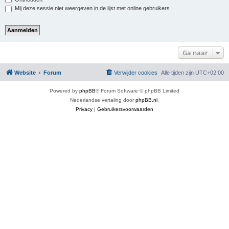
Mij deze sessie niet weergeven in de lijst met online gebruikers
Ga naar
Website
Forum
Verwijder cookies
Alle tijden zijn
UTC+02:00
Powered by
phpBB
® Forum Software © phpBB Limited
Nederlandse vertaling door
phpBB.nl
.
Privacy
|
Gebruikersvoorwaarden