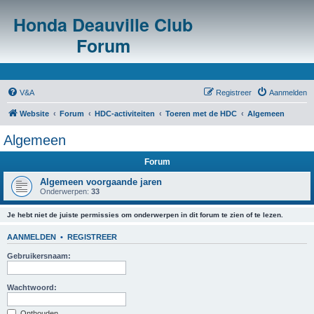
Honda Deauville Club
Forum
V&A
Registreer
Aanmelden
Website
Forum
HDC-activiteiten
Toeren met de HDC
Algemeen
Algemeen
Forum
Algemeen voorgaande jaren
Onderwerpen:
33
Je hebt niet de juiste permissies om onderwerpen in dit forum te zien of te lezen.
AANMELDEN
•
REGISTREER
Gebruikersnaam:
Wachtwoord:
Onthouden