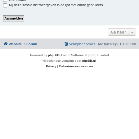
Mij deze sessie niet weergeven in de lijst met online gebruikers
Ga naar
Website
Forum
Verwijder cookies
Alle tijden zijn
UTC+02:00
Powered by
phpBB
® Forum Software © phpBB Limited
Nederlandse vertaling door
phpBB.nl
.
Privacy
|
Gebruikersvoorwaarden