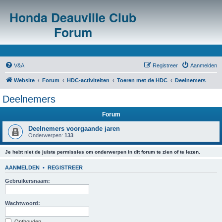
Honda Deauville Club
Forum
V&A
Registreer
Aanmelden
Website
Forum
HDC-activiteiten
Toeren met de HDC
Deelnemers
Deelnemers
Forum
Deelnemers voorgaande jaren
Onderwerpen:
133
Je hebt niet de juiste permissies om onderwerpen in dit forum te zien of te lezen.
AANMELDEN
•
REGISTREER
Gebruikersnaam:
Wachtwoord:
Onthouden