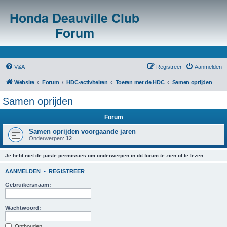
Honda Deauville Club
Forum
V&A
Registreer
Aanmelden
Website
Forum
HDC-activiteiten
Toeren met de HDC
Samen oprijden
Samen oprijden
Forum
Samen oprijden voorgaande jaren
Onderwerpen:
12
Je hebt niet de juiste permissies om onderwerpen in dit forum te zien of te lezen.
AANMELDEN
•
REGISTREER
Gebruikersnaam:
Wachtwoord:
Onthouden