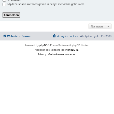
Mij deze sessie niet weergeven in de lijst met online gebruikers
Ga naar
Website
Forum
Verwijder cookies
Alle tijden zijn
UTC+02:00
Powered by
phpBB
® Forum Software © phpBB Limited
Nederlandse vertaling door
phpBB.nl
.
Privacy
|
Gebruikersvoorwaarden