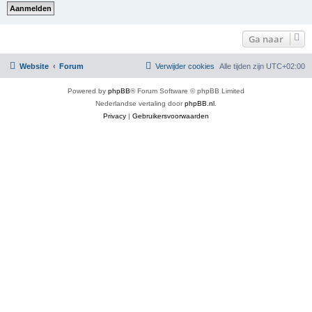
Ga naar
Website
Forum
Verwijder cookies
Alle tijden zijn
UTC+02:00
Powered by
phpBB
® Forum Software © phpBB Limited
Nederlandse vertaling door
phpBB.nl
.
Privacy
|
Gebruikersvoorwaarden