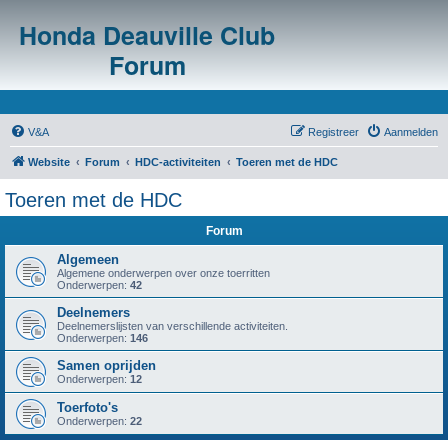
Honda Deauville Club
Forum
V&A
Registreer
Aanmelden
Website
Forum
HDC-activiteiten
Toeren met de HDC
Toeren met de HDC
Forum
Algemeen
Algemene onderwerpen over onze toerritten
Onderwerpen:
42
Deelnemers
Deelnemerslijsten van verschillende activiteiten.
Onderwerpen:
146
Samen oprijden
Onderwerpen:
12
Toerfoto's
Onderwerpen:
22