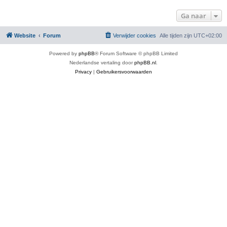
Ga naar
Website
Forum
Verwijder cookies
Alle tijden zijn
UTC+02:00
Powered by
phpBB
® Forum Software © phpBB Limited
Nederlandse vertaling door
phpBB.nl
.
Privacy
|
Gebruikersvoorwaarden