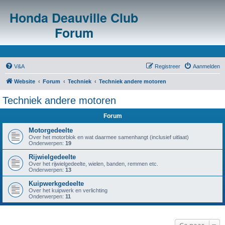
Honda Deauville Club
Forum
V&A
Registreer
Aanmelden
Website
Forum
Techniek
Techniek andere motoren
Techniek andere motoren
Forum
Motorgedeelte
Over het motorblok en wat daarmee samenhangt (inclusief uitlaat)
Onderwerpen:
19
Rijwielgedeelte
Over het rijwielgedeelte, wielen, banden, remmen etc.
Onderwerpen:
13
Kuipwerkgedeelte
Over het kuipwerk en verlichting
Onderwerpen:
11