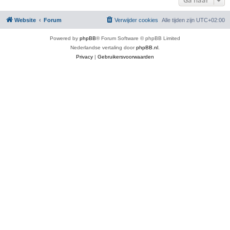
Ga naar
Website
Forum
Verwijder cookies
Alle tijden zijn
UTC+02:00
Powered by
phpBB
® Forum Software © phpBB Limited
Nederlandse vertaling door
phpBB.nl
.
Privacy
|
Gebruikersvoorwaarden