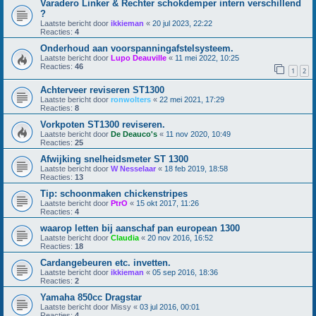
Varadero Linker & Rechter schokdemper intern verschillend
?
Laatste bericht door
ikkieman
«
20 jul 2023, 22:22
Reacties:
4
Onderhoud aan voorspanningafstelsysteem.
Laatste bericht door
Lupo Deauville
«
11 mei 2022, 10:25
Reacties:
46
1
2
Achterveer reviseren ST1300
Laatste bericht door
ronwolters
«
22 mei 2021, 17:29
Reacties:
8
Vorkpoten ST1300 reviseren.
Laatste bericht door
De Deauco's
«
11 nov 2020, 10:49
Reacties:
25
Afwijking snelheidsmeter ST 1300
Laatste bericht door
W Nesselaar
«
18 feb 2019, 18:58
Reacties:
13
Tip: schoonmaken chickenstripes
Laatste bericht door
PtrO
«
15 okt 2017, 11:26
Reacties:
4
waarop letten bij aanschaf pan european 1300
Laatste bericht door
Claudia
«
20 nov 2016, 16:52
Reacties:
18
Cardangebeuren etc. invetten.
Laatste bericht door
ikkieman
«
05 sep 2016, 18:36
Reacties:
2
Yamaha 850cc Dragstar
Laatste bericht door
Missy
«
03 jul 2016, 00:01
Reacties:
4