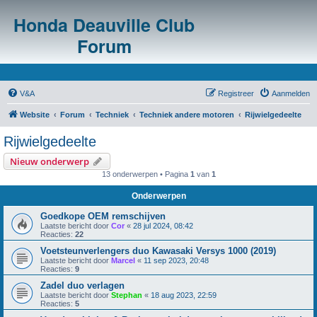
Honda Deauville Club
Forum
V&A
Registreer
Aanmelden
Website
Forum
Techniek
Techniek andere motoren
Rijwielgedeelte
Rijwielgedeelte
Nieuw onderwerp
13 onderwerpen • Pagina
1
van
1
Onderwerpen
Goedkope OEM remschijven
Laatste bericht door
Cor
«
28 jul 2024, 08:42
Reacties:
22
Voetsteunverlengers duo Kawasaki Versys 1000 (2019)
Laatste bericht door
Marcel
«
11 sep 2023, 20:48
Reacties:
9
Zadel duo verlagen
Laatste bericht door
Stephan
«
18 aug 2023, 22:59
Reacties:
5