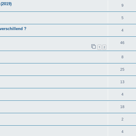
(2019)
9
5
verschillend ?
4
46
1
2
8
25
13
4
18
2
4