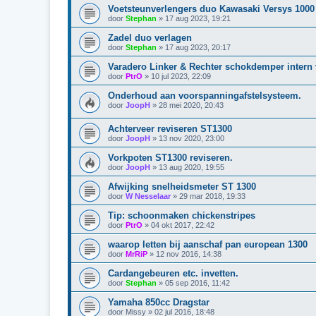
Voetsteunverlengers duo Kawasaki Versys 1000 
door
Stephan
»
17 aug 2023, 19:21
Zadel duo verlagen
door
Stephan
»
17 aug 2023, 20:17
Varadero Linker & Rechter schokdemper intern 
door
PtrO
»
10 jul 2023, 22:09
Onderhoud aan voorspanningafstelsysteem.
door
JoopH
»
28 mei 2020, 20:43
Achterveer reviseren ST1300
door
JoopH
»
13 nov 2020, 23:00
Vorkpoten ST1300 reviseren.
door
JoopH
»
13 aug 2020, 19:55
Afwijking snelheidsmeter ST 1300
door
W Nesselaar
»
29 mar 2018, 19:33
Tip: schoonmaken chickenstripes
door
PtrO
»
04 okt 2017, 22:42
waarop letten bij aanschaf pan european 1300
door
MrRiP
»
12 nov 2016, 14:38
Cardangebeuren etc. invetten.
door
Stephan
»
05 sep 2016, 11:42
Yamaha 850cc Dragstar
door
Missy
»
02 jul 2016, 18:48