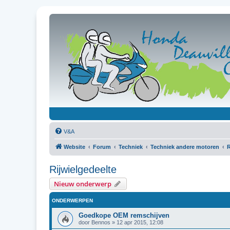
V&A
Website
Forum
Techniek
Techniek andere motoren
R
Rijwielgedeelte
Nieuw onderwerp
ONDERWERPEN
Goedkope OEM remschijven
door
Bennos
»
12 apr 2015, 12:08