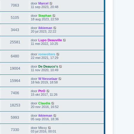
door
Marcel
7063
11 sep 2023, 20:48
door
Stephan
5105
18 aug 2023, 22:59
door
ikkieman
3443
20 jul 2023, 22:22
door
Lupo Deauville
25581
11 mei 2022, 10:25
door
ronwolters
6480
22 mei 2021, 17:29
door
De Deauco's
19004
11 nov 2020, 10:49
door
W Nesselaar
15964
18 feb 2019, 18:58
door
PtrO
7406
15 okt 2017, 11:26
door
Claudia
18253
20 nov 2016, 16:52
door
ikkieman
5993
05 sep 2016, 18:36
door
Missy
7330
03 jul 2016, 00:01