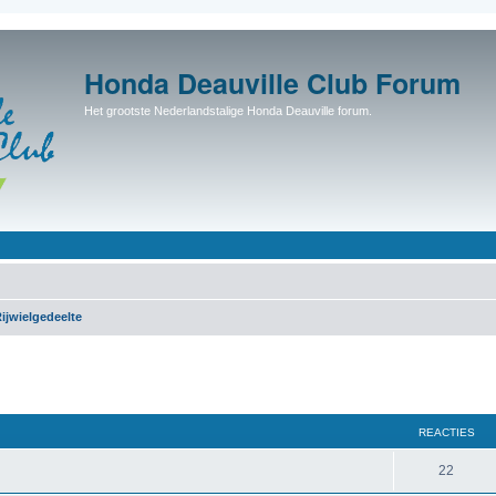
Honda Deauville Club Forum
Het grootste Nederlandstalige Honda Deauville forum.
ijwielgedeelte
REACTIES
22