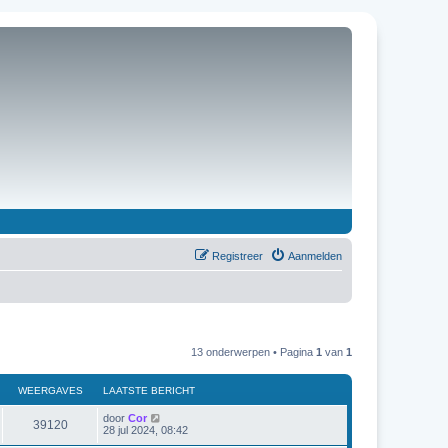
Registreer
Aanmelden
13 onderwerpen • Pagina
1
van
1
WEERGAVES
LAATSTE BERICHT
door
Cor
39120
28 jul 2024, 08:42