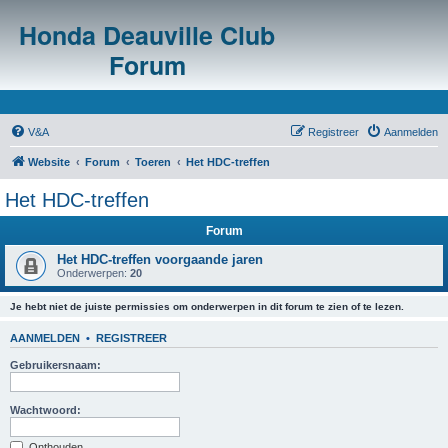
Honda Deauville Club
Forum
V&A
Registreer
Aanmelden
Website
Forum
Toeren
Het HDC-treffen
Het HDC-treffen
Forum
Het HDC-treffen voorgaande jaren
Onderwerpen:
20
Je hebt niet de juiste permissies om onderwerpen in dit forum te zien of te lezen.
AANMELDEN
•
REGISTREER
Gebruikersnaam:
Wachtwoord:
Onthouden