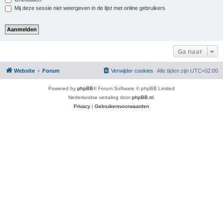
Mij deze sessie niet weergeven in de lijst met online gebruikers
Ga naar
Website
Forum
Verwijder cookies
Alle tijden zijn
UTC+02:00
Powered by
phpBB
® Forum Software © phpBB Limited
Nederlandse vertaling door
phpBB.nl
.
Privacy
|
Gebruikersvoorwaarden